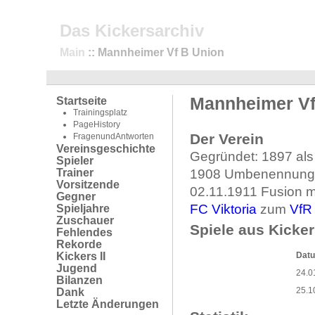
Das Kickersarchiv
Main
:: Mannheimer Vf B Union
Mannheimer V
Startseite
Trainingsplatz
PageHistory
Der Verein
FragenundAntworten
Vereinsgeschichte
Gegründet: 1897 al
Spieler
Trainer
1908 Umbenennung
Vorsitzende
02.11.1911 Fusion m
Gegner
FC Viktoria
zum
VfR
Spieljahre
Zuschauer
Spiele aus Kicker
Fehlendes
Rekorde
Kickers II
Dat
Jugend
24.0
Bilanzen
25.1
Dank
Letzte Änderungen