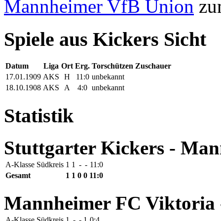
Mannheimer VfB Union
z
Spiele aus Kickers Sicht
Datum
Liga
Ort
Erg.
Torschützen
Zuschauer
17.01.1909
AKS
H
11:0
unbekannt
18.10.1908
AKS
A
4:0
unbekannt
Statistik
Stuttgarter Kickers - Ma
A-Klasse Südkreis
1
1
-
-
11:0
Gesamt
1
1
0
0
11:0
Mannheimer FC Viktoria -
A-Klasse Südkreis
1
-
-
1
0:4