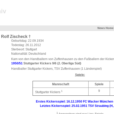
iv
News
Home
Rolf Zischeck †
Geburtstag: 22.09.1934
Todestag: 26.11.2012
Sterbeort: Stuttgart
Nationalität: Deutschland
Kam von den Handballern von Zuffenhausen zu den Fußballern der Kicke
1950/51
Stuttgarter Kickers 9/6 (2. Oberliga Süd)
Handballer Stuttgarter Kickers, TSV Zuffenhausen (1 Länderspiel)
Spiele:
Mannschaft
Spiele
9
1
Stuttgarter Kickers
Erstes Kickersspiel: 16.12.1950 FC Wacker München (
Letztes Kickersspiel: 25.02.1951 TSV Straubing (H,
1