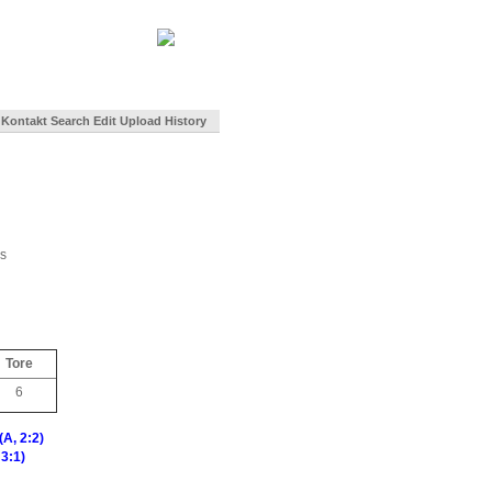
Kontakt
Search
Edit
Upload
History
rs
Tore
6
A, 2:2)
 3:1)