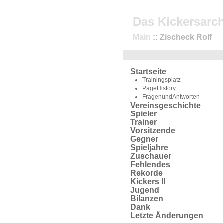
Das Kickersarch
Main
:: Zischeck Rolf
Startseite
Trainingsplatz
PageHistory
FragenundAntworten
Vereinsgeschichte
Spieler
Trainer
Vorsitzende
Gegner
Spieljahre
Zuschauer
Fehlendes
Rekorde
Kickers II
Jugend
Bilanzen
Dank
Letzte Änderungen