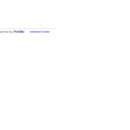
wered by
PmWiki
kostenloser Counter