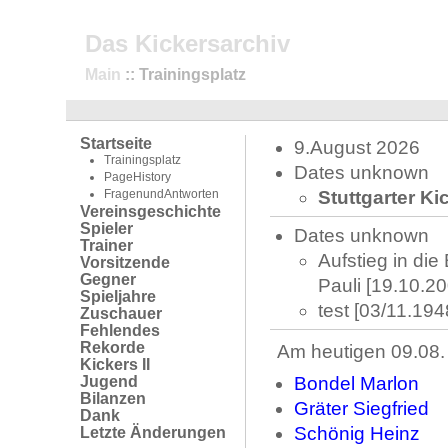
Das Kickersarchiv
Main
:: Trainingsplatz
Startseite
9.August 2026
Trainingsplatz
Dates unknown
PageHistory
FragenundAntworten
Stuttgarter Ki
Vereinsgeschichte
Spieler
Dates unknown
Trainer
Aufstieg in di
Vorsitzende
Gegner
Pauli [19.10.20
Spieljahre
test [03/11.194
Zuschauer
Fehlendes
Rekorde
Am heutigen 09.08.
Kickers II
Jugend
Bondel Marlon
Bilanzen
Gräter Siegfried
Dank
Schönig Heinz
Letzte Änderungen