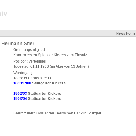
iv
News
Home
Hermann Stier
Gründungsmitglied
Kam im ersten Spiel der Kickers zum Einsatz
Position: Verteidiger
Todestag: 01.11.1933 (im Alter von 53 Jahren)
Werdegang:
1898/99 Cannstatter FC
1899/1900
Stuttgarter Kickers
1902/03
Stuttgarter Kickers
1903/04
Stuttgarter Kickers
Beruf: zuletzt Kassier der Deutschen Bank in Stuttgart