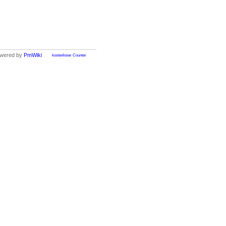
wered by
PmWiki
kostenloser Counter