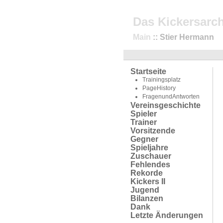
Das Kickersarch
Main
:: Stier Hermann
Startseite
Trainingsplatz
PageHistory
FragenundAntworten
Vereinsgeschichte
Spieler
Trainer
Vorsitzende
Gegner
Spieljahre
Zuschauer
Fehlendes
Rekorde
Kickers II
Jugend
Bilanzen
Dank
Letzte Änderungen