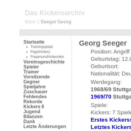
Das Kickersarchiv
Main
:: Seeger Georg
Georg Seeger
Startseite
Trainingsplatz
Position: Angriff
PageHistory
FragenundAntworten
Geburtstag: 12
Vereinsgeschichte
Geburtsort:
Spieler
Trainer
Nationalität: De
Vorsitzende
Werdegang:
Gegner
Spieljahre
1968/69 Stuttg
Zuschauer
1969/70
Stuttga
Fehlendes
Rekorde
Spiele:
Kickers II
Jugend
Kickers: 7 Spiel
Bilanzen
Erstes Kickerss
Dank
Letzte Änderungen
Letztes Kickers