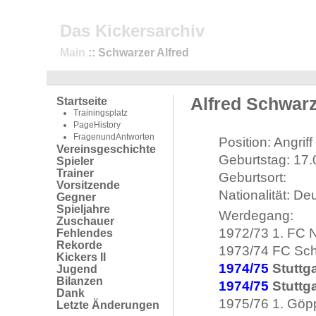
Das Kickersarchiv
Main
:: Schwarzer Alfred
Alfred Schwar
Startseite
Trainingsplatz
PageHistory
FragenundAntworten
Position: Angriff
Vereinsgeschichte
Geburtstag: 17
Spieler
Trainer
Geburtsort:
Vorsitzende
Nationalität: De
Gegner
Spieljahre
Werdegang:
Zuschauer
1972/73 1. FC
Fehlendes
Rekorde
1973/74 FC Schw
Kickers II
1974/75
Stuttga
Jugend
Bilanzen
1974/75
Stuttga
Dank
1975/76 1. Göp
Letzte Änderungen