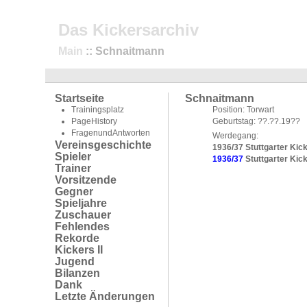
Das Kickersarchiv
Main
:: Schnaitmann
Startseite
Schnaitmann
Trainingsplatz
Position: Torwart
PageHistory
Geburtstag: ??.??.19??
FragenundAntworten
Werdegang:
Vereinsgeschichte
1936/37 Stuttgarter Kicke
Spieler
1936/37
Stuttgarter Kick
Trainer
Vorsitzende
Gegner
Spieljahre
Zuschauer
Fehlendes
Rekorde
Kickers II
Jugend
Bilanzen
Dank
Letzte Änderungen