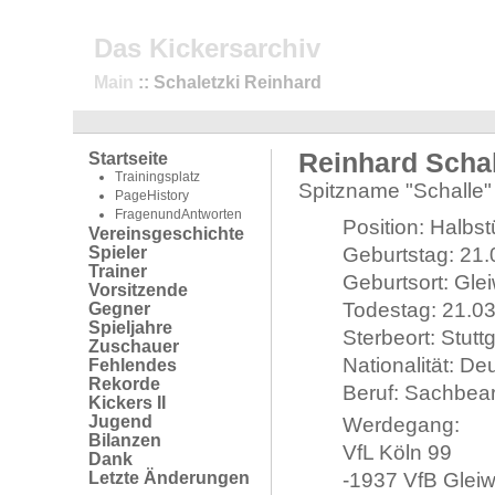
Das Kickersarchiv
Main
:: Schaletzki Reinhard
Reinhard Schal
Startseite
Trainingsplatz
Spitzname "Schalle"
PageHistory
FragenundAntworten
Position: Halbs
Vereinsgeschichte
Spieler
Geburtstag: 21
Trainer
Geburtsort: Gle
Vorsitzende
Todestag: 21.0
Gegner
Spieljahre
Sterbeort: Stuttg
Zuschauer
Nationalität: De
Fehlendes
Rekorde
Beruf: Sachbear
Kickers II
Jugend
Werdegang:
Bilanzen
VfL Köln 99
Dank
Letzte Änderungen
-1937 VfB Gleiw