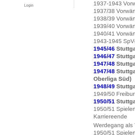
1937-1943 Vorw
Login
1937/38 Vorwär
1938/39 Vorwär
1939/40 Vorwär
1940/41 Vorwär
1943-1945 SpVg
1945/46
Stuttga
1946/47
Stuttga
1947/48
Stuttga
1947/48
Stuttga
Oberliga Süd)
1948/49
Stuttga
1949/50 Freibu
1950/51
Stuttga
1950/51 Spieler
Karriereende
Werdegang als T
1950/51 Spieler