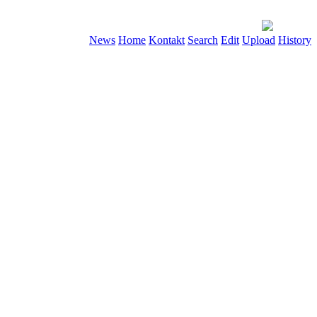
News
Home
Kontakt
Search
Edit
Upload
History