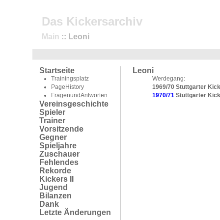
Das Kickersarchiv
Main
:: Leoni
Startseite
Leoni
Trainingsplatz
Werdegang:
PageHistory
1969/70 Stuttgarter Kic
FragenundAntworten
1970/71
Stuttgarter Kick
Vereinsgeschichte
Spieler
Trainer
Vorsitzende
Gegner
Spieljahre
Zuschauer
Fehlendes
Rekorde
Kickers II
Jugend
Bilanzen
Dank
Letzte Änderungen