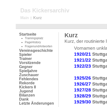
Das Kickersarchiv
Main
:: Kurz
Kurz
Startseite
Trainingsplatz
Kurz, der routinierte 
PageHistory
FragenundAntworten
Vornamen unkla
Vereinsgeschichte
1920/21
Stuttga
Spieler
Trainer
1921/22
Stuttga
Vorsitzende
1922/23
Stuttga
Gegner
Spieljahre
Zuschauer
1925/26
Stuttga
Fehlendes
Rekorde
1926/27
Stuttga
Kickers II
1927/28
Stuttga
Jugend
Bilanzen
1928/29
Stuttga
Dank
1929/30
Stuttga
Letzte Änderungen