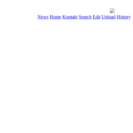
News
Home
Kontakt
Search
Edit
Upload
History