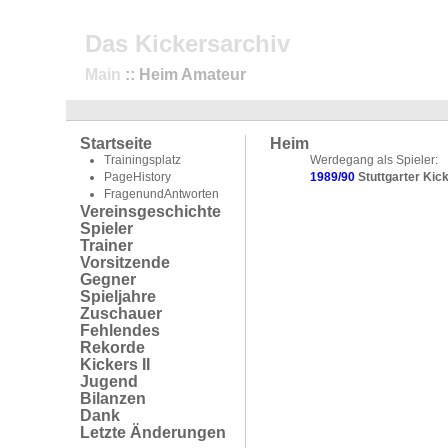
Das Kickersarchiv
Main
:: Heim Amateur
Startseite
Heim
Trainingsplatz
Werdegang als Spieler:
PageHistory
1989/90
Stuttgarter Kic
FragenundAntworten
Vereinsgeschichte
Spieler
Trainer
Vorsitzende
Gegner
Spieljahre
Zuschauer
Fehlendes
Rekorde
Kickers II
Jugend
Bilanzen
Dank
Letzte Änderungen