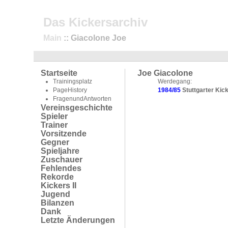
Das Kickersarchiv
Main
:: Giacolone Joe
Startseite
Joe Giacolone
Trainingsplatz
Werdegang:
PageHistory
1984/85
Stuttgarter Kic
FragenundAntworten
Vereinsgeschichte
Spieler
Trainer
Vorsitzende
Gegner
Spieljahre
Zuschauer
Fehlendes
Rekorde
Kickers II
Jugend
Bilanzen
Dank
Letzte Änderungen