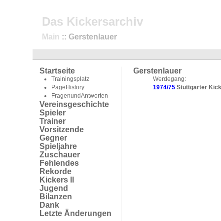
Das Kickersarchiv
Main
:: Gerstenlauer
Startseite
Gerstenlauer
Trainingsplatz
Werdegang:
PageHistory
1974/75
Stuttgarter Kick
FragenundAntworten
Vereinsgeschichte
Spieler
Trainer
Vorsitzende
Gegner
Spieljahre
Zuschauer
Fehlendes
Rekorde
Kickers II
Jugend
Bilanzen
Dank
Letzte Änderungen