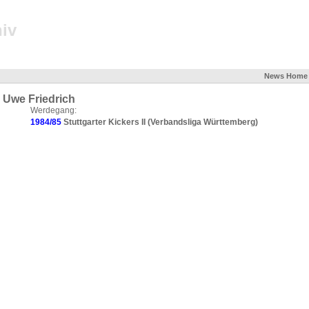
iv
News
Home
Uwe Friedrich
Werdegang:
1984/85
Stuttgarter Kickers II (Verbandsliga Württemberg)