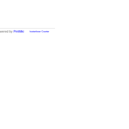
wered by
PmWiki
kostenloser Counter