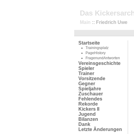
Das Kickersarch
Main
:: Friedrich Uwe
Startseite
Trainingsplatz
PageHistory
FragenundAntworten
Vereinsgeschichte
Spieler
Trainer
Vorsitzende
Gegner
Spieljahre
Zuschauer
Fehlendes
Rekorde
Kickers II
Jugend
Bilanzen
Dank
Letzte Änderungen