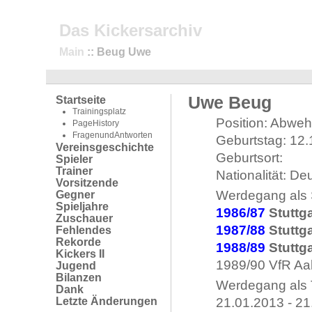
Das Kickersarchiv
Main
:: Beug Uwe
Uwe Beug
Startseite
Trainingsplatz
Position: Abweh
PageHistory
FragenundAntworten
Geburtstag: 12
Vereinsgeschichte
Geburtsort:
Spieler
Trainer
Nationalität: De
Vorsitzende
Werdegang als S
Gegner
Spieljahre
1986/87
Stuttga
Zuschauer
1987/88
Stuttga
Fehlendes
Rekorde
1988/89
Stuttga
Kickers II
1989/90 VfR Aal
Jugend
Bilanzen
Werdegang als T
Dank
Letzte Änderungen
21.01.2013 - 21