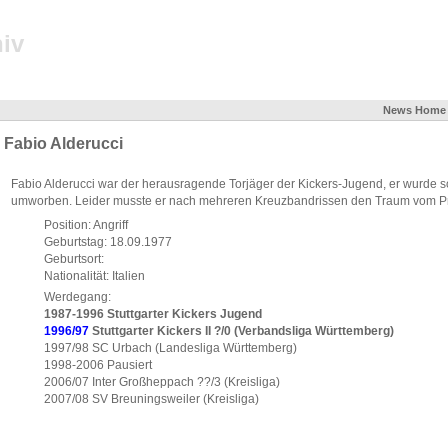
iv
News
Home
Fabio Alderucci
Fabio Alderucci war der herausragende Torjäger der Kickers-Jugend, er wurde s
umworben. Leider musste er nach mehreren Kreuzbandrissen den Traum vom Pro
Position: Angriff
Geburtstag: 18.09.1977
Geburtsort:
Nationalität: Italien
Werdegang:
1987-1996 Stuttgarter Kickers Jugend
1996/97
Stuttgarter Kickers II ?/0 (Verbandsliga Württemberg)
1997/98 SC Urbach (Landesliga Württemberg)
1998-2006 Pausiert
2006/07 Inter Großheppach ??/3 (Kreisliga)
2007/08 SV Breuningsweiler (Kreisliga)