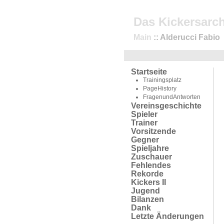
Das Kickersarch
Main
:: Alderucci Fabio
Startseite
Trainingsplatz
PageHistory
FragenundAntworten
Vereinsgeschichte
Spieler
Trainer
Vorsitzende
Gegner
Spieljahre
Zuschauer
Fehlendes
Rekorde
Kickers II
Jugend
Bilanzen
Dank
Letzte Änderungen