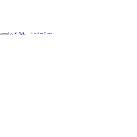
wered by
PmWiki
kostenloser Counter