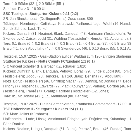
Tore: 1:0 Sökler (32. ), 2:0 Sökler (55. )
Spiel um Platz 3 - 16.00 Uhr
SSC Tübingen - Stuttgarter Kickers 0:11 (0:2)
SR: Jan Streckenbach (Dettingen/Erms); Zuschauer: 800
Tübingen: Hornberger; Cetinkaya, Kralewski, Parthenschlager, Wiehl (16. Hamdar
Sprick-Schütte, Lack, Türkel
Kickers: Dumrath (31. Neaimé); Blank, Danquah (43. Hartmann (Testspieler)), Pet
Skenderović), Zaiser, Lockl (31. Wähling (Testspieler)); Hencke (31. Abdullahu), 
Tore: 0:1 Braig (6. ), 0:2 Braig (23. ), 0:3 Braig (31. ), 0:4 Borac (37. ), 0:5 Braig (3
Braig (41. ), 0:8 Abdullahu (45. ), 0:9 Skenderović (46. ), 0:10 Borac (55. ), 0:11 A
Testspiel, 15.07.2025 - Gazi-Stadion auf der Waldau zum 120-jährigen Stadionj
Stuttgarter Kickers - Notts County FC/England 1:1 (0:1)
SR: Vincent Schöller (Haiterbach); Zuschauer: 1.820
Kickers: Dumrath; Blank, Danquah, Petrović, Borac (79. Fundel); Lockl (60. Tomić)
(Testspieler)); Udogu (73. Hencke), Faß (60. Braig), Berisha (73. Abdullahu)
Notts: Boruc (Testspieler) (46. Griffiths); Macari (77. Dennis), McDonald (77. Bede
Hinchy (77. Iorpenda), Edwards (77. Platt); Kouhyar (77. Palmer), Gordon (46. R
(Testspieler)), Traoré (77. Grant); Hackford (Testspieler) (62. Jones)
Tore: 0:1 McDonald (42. ), 1:1 Abdullahu (80. Hencke)
Testspiel, 19.07.2025 - Dieter-Gärtner-Arena, Krautheim-Gommersdorf - 17.00 U
TSG Hoffenheim II - Stuttgarter Kickers 1:4 (1:1)
SR: Marc Heiker (Kürnbach)
Hoffenheim II: Lade; Lässig, Amaimouni-Echghouyab, Dağdeviren, Kalambayi, Henn
Bähr, Donkor
Kickers: Neaime; Udogu, Danquah (61. Blank), Petrović, Borac (46. Fundel); Tomić,