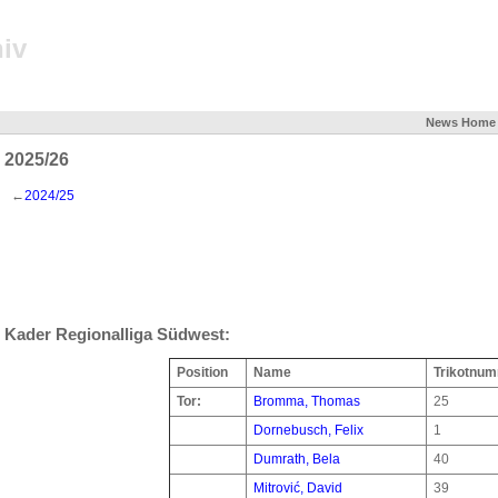
iv
News
Home
2025/26
←
2024/25
Kader Regionalliga Südwest:
Position
Name
Trikotnu
Tor:
Bromma, Thomas
25
Dornebusch, Felix
1
Dumrath, Bela
40
Mitrović, David
39