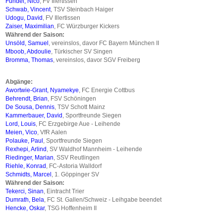
Fundel, Nico
, FV Illertissen
Schwab, Vincent
, TSV Steinbach Haiger
Udogu, David
, FV Illertissen
Zaiser, Maximilian
, FC Würzburger Kickers
Während der Saison:
Unsöld, Samuel
, vereinslos, davor FC Bayern München II
Mboob, Abdoulie
, Türkischer SV Singen
Bromma, Thomas
, vereinslos, davor SGV Freiberg
Abgänge:
Awortwie-Grant, Nyamekye
, FC Energie Cottbus
Behrendt, Brian
, FSV Schöningen
De Sousa, Dennis
, TSV Schott Mainz
Kammerbauer, David
, Sportfreunde Siegen
Lord, Louis
, FC Erzgebirge Aue - Leihende
Meien, Vico
, VfR Aalen
Polauke, Paul
, Sportfreunde Siegen
Rexhepi, Arlind
, SV Waldhof Mannheim - Leihende
Riedinger, Marian
, SSV Reutlingen
Riehle, Konrad
, FC-Astoria Walldorf
Schmidts, Marcel
, 1. Göppinger SV
Während der Saison:
Tekerci, Sinan
, Eintracht Trier
Dumrath, Bela
, FC St. Gallen/Schweiz - Leihgabe beendet
Hencke, Oskar
, TSG Hoffenheim II