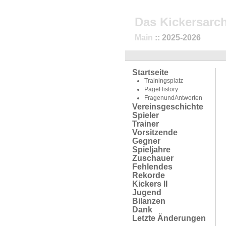
Das Kickersarch
Main
:: 2025-2026
Startseite
Trainingsplatz
PageHistory
FragenundAntworten
Vereinsgeschichte
Spieler
Trainer
Vorsitzende
Gegner
Spieljahre
Zuschauer
Fehlendes
Rekorde
Kickers II
Jugend
Bilanzen
Dank
Letzte Änderungen