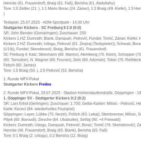
Hencke (61. Frauendorf), Braig (61. Faß), Berisha (61. Abdullahu)
Tore: 1:0 Zeitler (21. ), 1:1 Mario Borac (24. Zaiser), 1:2 Braig (49. Kiefer), 1:3 H
)
Testspiel, 25.07.2025 - ADM-Sportpark - 14.00 Uhr
Stuttgarter Kickers - SC Freiburg II 2:0 (0:0)
SR: John Bender (Gomaringen); Zuschauer: 250
Kickers 1.HZ: Dumrath; Blank, Danquah, Petrović, Fundel; Tomić, Zaiser, Kiefer;
Kickers 2.HZ: Dumrath; Udogu, Petrović (61. Zeqiraj (Testspieler)), Schwab, Bora
(U19)), Fundel; Skenderović, Braig, Berisha (61. Frauendorf)
SC Freiburg II: Katz; Steinmann (88. Marino), Atemkeng (70. Klein), Schopper (7
(60. Tarnutzer), N. Wagner (60. Founes); Zelic (60. Adomah), Tober (70. Reifsteck
Fetsch (60. James)
Tore: 1:0 Braig (50. ), 2:0 Petrović (53. Berisha)
1. Runde WFV-Pokal
Stuttgarter Kickers
Freilos
2. Runde WFV-Pokal, 29.07.2025 - Stadion Hohenstaufenstraße, Göppingen - 1
1. Göppinger SV - Stuttgarter Kickers 0:2 (0:2)
SR: Lars Erbst (Gerlingen); Zuschauer: 1.700; Gelbe Karten: Milisic - Petrović, 
Karte: Kececi (84. wiederholtes Foulspiel)
Göppingen: Layer; Lübke (70. Neziri), Frölich (83. Lekaj), Steinbrenner, Milisic, 
Piljek (60. Baroudi); Ziesche (64. Ubabuike), Selitaj (90. +4 Freiwald)
Kickers: Dumrath; Udogu, Danquah, Petrović, Borac; Tomić (76. Skenderović), Zai
Hencke (46. Frauendorf), Braig (65. Blank), Berisha (65. Faß)
Tore: 0:1 Braig (2. Udogu), 0:2 Berisha (12. Braig)