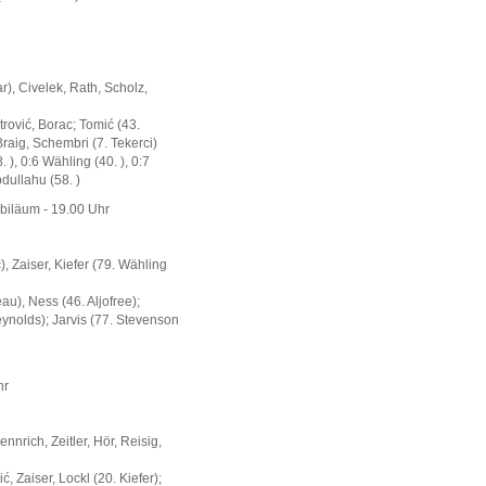
), Civelek, Rath, Scholz,
rović, Borac; Tomić (43.
Braig, Schembri (7. Tekerci)
8. ), 0:6 Wähling (40. ), 0:7
bdullahu (58. )
ubiläum - 19.00 Uhr
, Zaiser, Kiefer (79. Wähling
au), Ness (46. Aljofree);
eynolds); Jarvis (77. Stevenson
hr
rich, Zeitler, Hör, Reisig,
 Zaiser, Lockl (20. Kiefer);