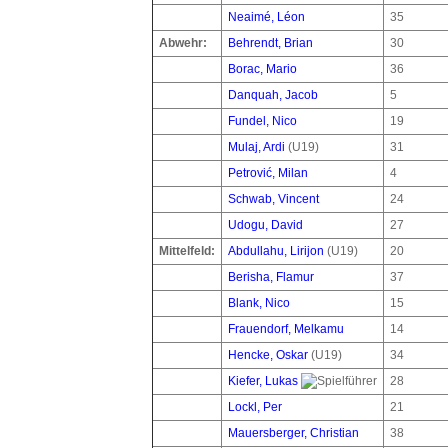
Neaimé, Léon
35
Abwehr:
Behrendt, Brian
30
Borac, Mario
36
Danquah, Jacob
5
Fundel, Nico
19
Mulaj, Ardi
(U19)
31
Petrović, Milan
4
Schwab, Vincent
24
Udogu, David
27
Mittelfeld:
Abdullahu, Lirijon
(U19)
20
Berisha, Flamur
37
Blank, Nico
15
Frauendorf, Melkamu
14
Hencke, Oskar
(U19)
34
Kiefer, Lukas
28
Lockl, Per
21
Mauersberger, Christian
38