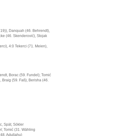
U19)), Danquah (46. Behrendt),
ncke (46. Skenderović), Stojak
rci), 4:0 Tekerci (71. Meien),
endt, Borac (59. Fundel); Tomić
, Braig (59. Faß), Berisha (46.
ic, Spät, Sökler
l; Tomić (31. Wähling
(48. Adullahu)