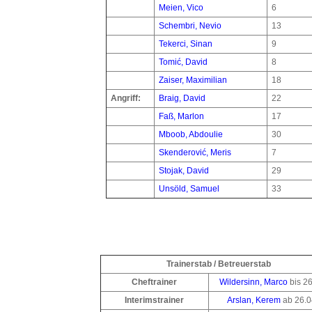
Meien, Vico
6
Schembri, Nevio
13
Tekerci, Sinan
9
Tomić, David
8
Zaiser, Maximilian
18
Angriff:
Braig, David
22
Faß, Marlon
17
Mboob, Abdoulie
30
Skenderović, Meris
7
Stojak, David
29
Unsöld, Samuel
33
Trainerstab / Betreuerstab
Cheftrainer
Wildersinn, Marco
bis 26
Interimstrainer
Arslan, Kerem
ab 26.0