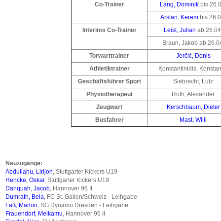
Co-Trainer
Lang, Dominik
bis 26.0
Arslan, Kerem
bis 26.0
Interims Co-Trainer
Leist, Julian
ab 26.04
Braun, Jakob ab 26.0
Torwarttrainer
Jerčić, Denis
Athletiktrainer
Konstantinidis, Konstan
Geschäftsführer Sport
Siebrecht, Lutz
Physiotherapeut
Röth, Alexander
Zeugwart
Kerschbaum, Dieter
Busfahrer
Mast, Willi
Neuzugänge:
Abdullahu, Lirijon
, Stuttgarter Kickers U19
Hencke, Oskar
, Stuttgarter Kickers U19
Danquah, Jacob
, Hannover 96 II
Dumrath, Bela
, FC St. Gallen/Schweiz - Leihgabe
Faß, Marlon
, SG Dynamo Dresden - Leihgabe
Frauendorf, Melkamu
, Hannover 96 II