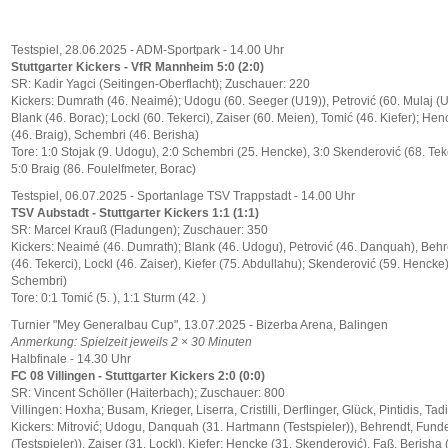
Testspiel, 28.06.2025 - ADM-Sportpark - 14.00 Uhr
Stuttgarter Kickers - VfR Mannheim 5:0 (2:0)
SR: Kadir Yagci (Seitingen-Oberflacht); Zuschauer: 220
Kickers: Dumrath (46. Neaimé); Udogu (60. Seeger (U19)), Petrović (60. Mulaj (
Blank (46. Borac); Lockl (60. Tekerci), Zaiser (60. Meien), Tomić (46. Kiefer); He
(46. Braig), Schembri (46. Berisha)
Tore: 1:0 Stojak (9. Udogu), 2:0 Schembri (25. Hencke), 3:0 Skenderović (68. Teke
5:0 Braig (86. Foulelfmeter, Borac)
Testspiel, 06.07.2025 - Sportanlage TSV Trappstadt - 14.00 Uhr
TSV Aubstadt - Stuttgarter Kickers 1:1 (1:1)
SR: Marcel Krauß (Fladungen); Zuschauer: 350
Kickers: Neaimé (46. Dumrath); Blank (46. Udogu), Petrović (46. Danquah), Behr
(46. Tekerci), Lockl (46. Zaiser), Kiefer (75. Abdullahu); Skenderović (59. Hencke)
Schembri)
Tore: 0:1 Tomić (5. ), 1:1 Sturm (42. )
Turnier "Mey Generalbau Cup", 13.07.2025 - Bizerba Arena, Balingen
Anmerkung: Spielzeit jeweils 2 × 30 Minuten
Halbfinale - 14.30 Uhr
FC 08 Villingen - Stuttgarter Kickers 2:0 (0:0)
SR: Vincent Schöller (Haiterbach); Zuschauer: 800
Villingen: Hoxha; Busam, Krieger, Liserra, Cristilli, Derflinger, Glück, Pintidis, Tad
Kickers: Mitrović; Udogu, Danquah (31. Hartmann (Testspieler)), Behrendt, Funde
(Testspieler)), Zaiser (31. Lockl), Kiefer; Hencke (31. Skenderović), Faß, Berisha 