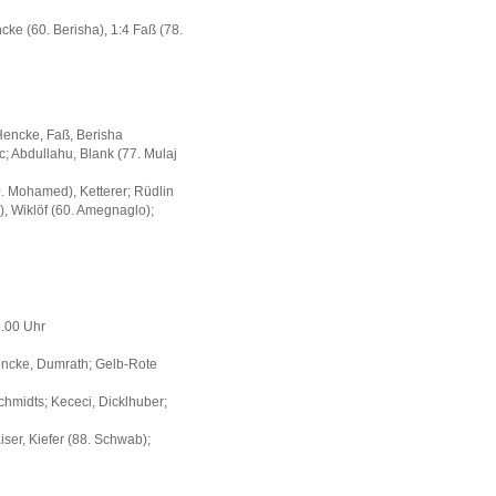
encke (60. Berisha), 1:4 Faß (78.
 Hencke, Faß, Berisha
c; Abdullahu, Blank (77. Mulaj
0. Mohamed), Ketterer; Rüdlin
), Wiklöf (60. Amegnaglo);
9.00 Uhr
Hencke, Dumrath; Gelb-Rote
Schmidts; Kececi, Dicklhuber;
ser, Kiefer (88. Schwab);