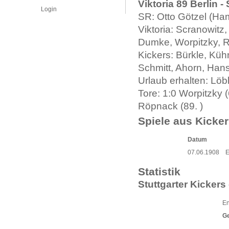
Viktoria 89 Berlin - 
Login
SR: Otto Götzel (Ha
Viktoria: Scranowit
Dumke, Worpitzky, 
Kickers: Bürkle, Küh
Schmitt, Ahorn, Hans
Urlaub erhalten: Löbl
Tore: 1:0 Worpitzky (6
Röpnack (89. )
Spiele aus Kicker
Datum
07.06.1908
Statistik
Stuttgarter Kickers 
En
G