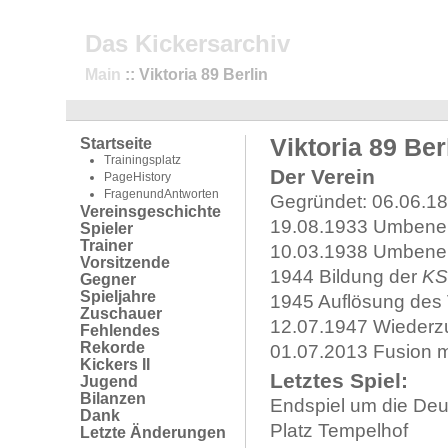
Das Kickersarchiv
Main
:: Viktoria 89 Berlin
Viktoria 89 Ber
Startseite
Trainingsplatz
Der Verein
PageHistory
FragenundAntworten
Gegründet: 06.06.1
Vereinsgeschichte
19.08.1933 Umbene
Spieler
Trainer
10.03.1938 Umbene
Vorsitzende
1944 Bildung der
KS
Gegner
Spieljahre
1945 Auflösung des
Zuschauer
12.07.1947 Wiederz
Fehlendes
Rekorde
01.07.2013 Fusion 
Kickers II
Letztes Spiel:
Jugend
Bilanzen
Endspiel um die Deut
Dank
Platz Tempelhof
Letzte Änderungen