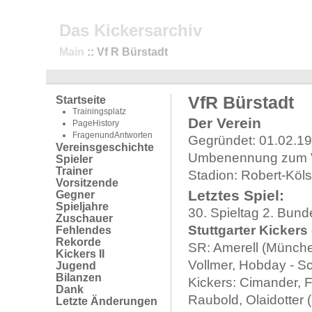
Das Kickersarchiv
Main
:: Vf R Bürstadt
VfR Bürstadt
Startseite
Trainingsplatz
Der Verein
PageHistory
FragenundAntworten
Gegründet: 01.02.1
Vereinsgeschichte
Umbenennung zum
Spieler
Trainer
Stadion: Robert-Köls
Vorsitzende
Letztes Spiel:
Gegner
Spieljahre
30. Spieltag 2. Bund
Zuschauer
Stuttgarter Kickers 
Fehlendes
Rekorde
SR: Amerell (München
Kickers II
Vollmer, Hobday - Sc
Jugend
Bilanzen
Kickers: Cimander, F
Dank
Raubold, Olaidotter 
Letzte Änderungen