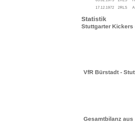
03.02.1973
2RLS
H
17.12.1972
2RLS
A
Statistik
Stuttgarter Kickers
VfR Bürstadt - Stut
Gesamtbilanz aus 