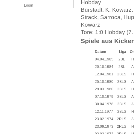
Hobday
Login
Bürstadt: K. Kowarz;
Strack, Sarroca, Hu
Kowarz
Tore: 1:0 Hobday (7. 
Spiele aus Kicker
Datum
Liga
Or
04.04.1985
2BL
H
20.10.1984
2BL
A
12.04.1981
2BLS
H
25.10.1980
2BLS
A
29.03.1980
2BLS
H
07.10.1979
2BLS
A
30.04.1978
2BLS
A
12.11.1977
2BLS
H
23.02.1974
2RLS
A
23.09.1973
2RLS
H