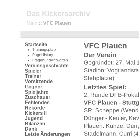
Das Kickersarchiv
Main
:: VFC Plauen
VFC Plauen
Startseite
Trainingsplatz
Der Verein
PageHistory
FragenundAntworten
Gegründet: 27. Mai 
Vereinsgeschichte
Stadion: Vogtlandsta
Spieler
Trainer
Stehplätze)
Vorsitzende
Letztes Spiel:
Gegner
Spieljahre
2. Runde DFB-Pokal
Zuschauer
VFC Plauen - Stuttg
Fehlendes
Rekorde
SR: Scheppe (Wenden
Kickers II
Dünger - Keuler, Kevr
Jugend
Bilanzen
Plauen: Kunze; Dünge
Dank
Stadelmann, Curri (46
Letzte Änderungen