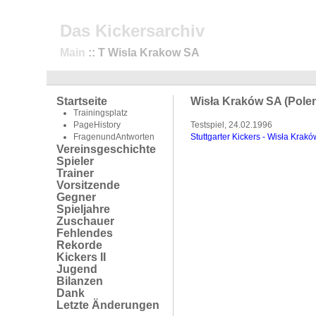
Das Kickersarchiv
Main
:: T Wisla Krakow SA
Startseite
Wisła Kraków SA (Polen
Trainingsplatz
PageHistory
Testspiel, 24.02.1996
FragenundAntworten
Stuttgarter Kickers - Wisła Krak
Vereinsgeschichte
Spieler
Trainer
Vorsitzende
Gegner
Spieljahre
Zuschauer
Fehlendes
Rekorde
Kickers II
Jugend
Bilanzen
Dank
Letzte Änderungen