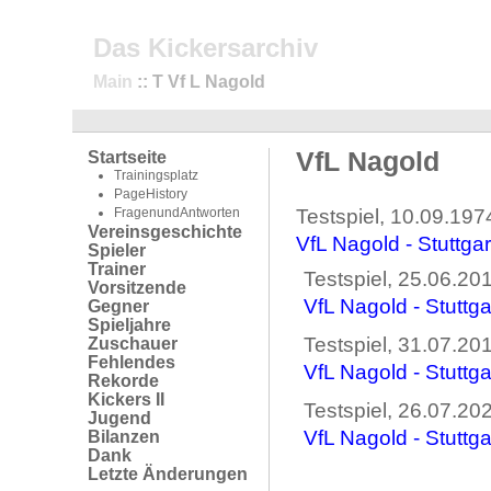
Das Kickersarchiv
Main
:: T Vf L Nagold
VfL Nagold
Startseite
Trainingsplatz
PageHistory
FragenundAntworten
Testspiel, 10.09.197
Vereinsgeschichte
VfL Nagold - Stuttgar
Spieler
Trainer
Testspiel, 25.06.20
Vorsitzende
VfL Nagold - Stuttga
Gegner
Spieljahre
Testspiel, 31.07.20
Zuschauer
Fehlendes
VfL Nagold - Stuttga
Rekorde
Kickers II
Testspiel, 26.07.20
Jugend
VfL Nagold - Stuttga
Bilanzen
Dank
Letzte Änderungen