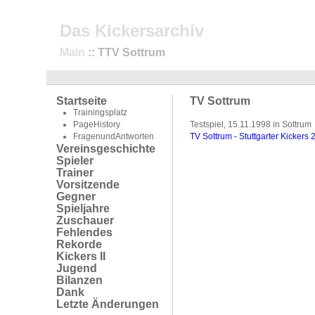
Das Kickersarchiv
Main
:: TTV Sottrum
Startseite
TV Sottrum
Trainingsplatz
PageHistory
Testspiel, 15.11.1998 in Sottrum
FragenundAntworten
TV Sottrum - Stuttgarter Kickers 
Vereinsgeschichte
Spieler
Trainer
Vorsitzende
Gegner
Spieljahre
Zuschauer
Fehlendes
Rekorde
Kickers II
Jugend
Bilanzen
Dank
Letzte Änderungen