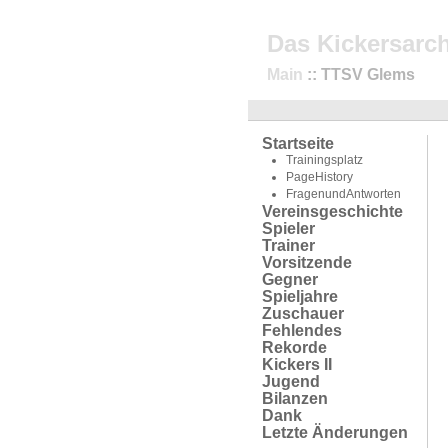
Das Kickersarch
Main
:: TTSV Glems
Startseite
Trainingsplatz
PageHistory
FragenundAntworten
Vereinsgeschichte
Spieler
Trainer
Vorsitzende
Gegner
Spieljahre
Zuschauer
Fehlendes
Rekorde
Kickers II
Jugend
Bilanzen
Dank
Letzte Änderungen