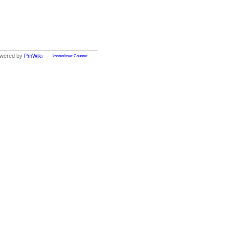
wered by
PmWiki
kostenloser Counter