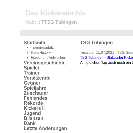
Das Kickersarchiv
Main
:: TTSG Tübingen
Startseite
TSG Tübingen
Trainingsplatz
PageHistory
Testspiel, 11.07.2021 - TSG-Gel
FragenundAntworten
TSG Tübingen - Stuttgarter Kicke
Vereinsgeschichte
Am gleichen Tag auch noch ein 
Spieler
Trainer
Vorsitzende
Gegner
Spieljahre
Zuschauer
Fehlendes
Rekorde
Kickers II
Jugend
Bilanzen
Dank
Letzte Änderungen