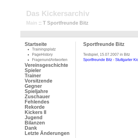
Das Kickersarchiv
Main
:: T Sportfreunde Bitz
Startseite
Sportfreunde Bitz
Trainingsplatz
PageHistory
Testspiel, 15.07.2007 in Bitz
FragenundAntworten
Sportfreunde Bitz - Stuttgarter Ki
Vereinsgeschichte
Spieler
Trainer
Vorsitzende
Gegner
Spieljahre
Zuschauer
Fehlendes
Rekorde
Kickers II
Jugend
Bilanzen
Dank
Letzte Änderungen