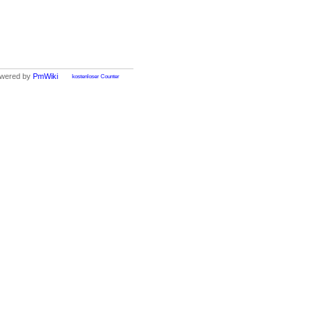
wered by
PmWiki
kostenloser Counter