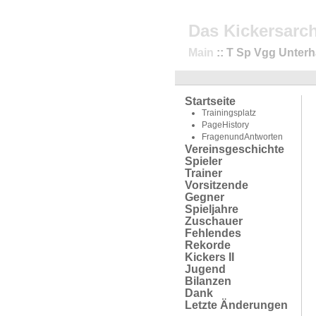
Das Kickersarch
Main
:: T Sp Vgg Unter
Startseite
Trainingsplatz
PageHistory
FragenundAntworten
Vereinsgeschichte
Spieler
Trainer
Vorsitzende
Gegner
Spieljahre
Zuschauer
Fehlendes
Rekorde
Kickers II
Jugend
Bilanzen
Dank
Letzte Änderungen