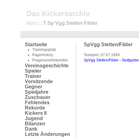
Das Kickersarchiv
Main
:: T Sp Vgg Stetten Filder
Startseite
SpVgg Stetten/Filder
Trainingsplatz
PageHistory
Testspiel, 07.07.1994
FragenundAntworten
SpVgg Stetten/Filder - Stuttgarte
Vereinsgeschichte
Spieler
Trainer
Vorsitzende
Gegner
Spieljahre
Zuschauer
Fehlendes
Rekorde
Kickers II
Jugend
Bilanzen
Dank
Letzte Änderungen