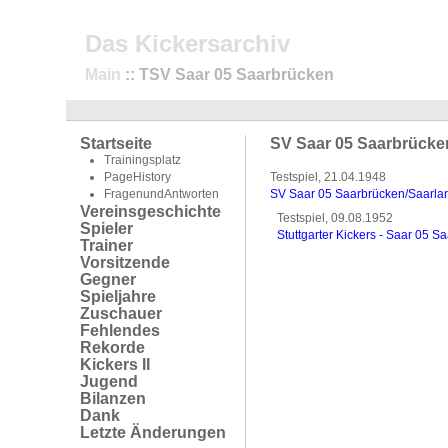
Das Kickersarchiv
Main
:: TSV Saar 05 Saarbrücken
Startseite
SV Saar 05 Saarbrücken
Trainingsplatz
PageHistory
Testspiel, 21.04.1948
FragenundAntworten
SV Saar 05 Saarbrücken/Saarland 
Vereinsgeschichte
Testspiel, 09.08.1952
Spieler
Stuttgarter Kickers - Saar 05 
Trainer
Vorsitzende
Gegner
Spieljahre
Zuschauer
Fehlendes
Rekorde
Kickers II
Jugend
Bilanzen
Dank
Letzte Änderungen