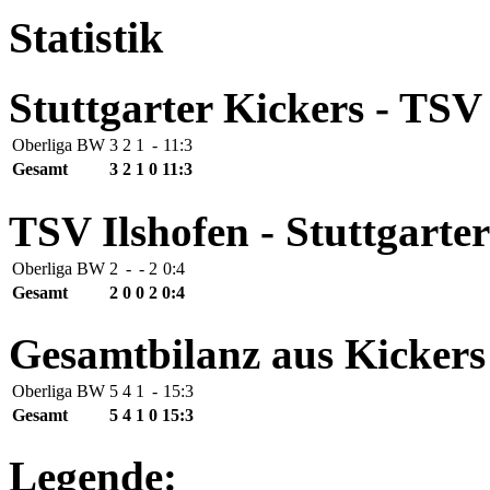
Statistik
Stuttgarter Kickers - TSV
Oberliga BW
3
2
1
-
11:3
Gesamt
3
2
1
0
11:3
TSV Ilshofen - Stuttgarte
Oberliga BW
2
-
-
2
0:4
Gesamt
2
0
0
2
0:4
Gesamtbilanz aus Kickers
Oberliga BW
5
4
1
-
15:3
Gesamt
5
4
1
0
15:3
Legende: