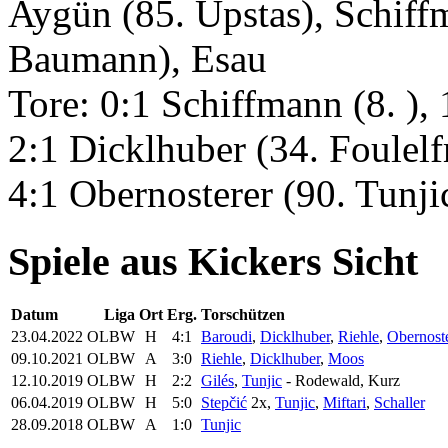
Aygün (85. Upstas), Schiff
Baumann), Esau
Tore: 0:1 Schiffmann (8. )
2:1 Dicklhuber (34. Foulelfm
4:1 Obernosterer (90. Tunji
Spiele aus Kickers Sicht
Datum
Liga
Ort
Erg.
Torschützen
23.04.2022
OLBW
H
4:1
Baroudi
,
Dicklhuber
,
Riehle
,
Obernost
09.10.2021
OLBW
A
3:0
Riehle
,
Dicklhuber
,
Moos
12.10.2019
OLBW
H
2:2
Gilés
,
Tunjic
- Rodewald, Kurz
06.04.2019
OLBW
H
5:0
Stepčić
2x,
Tunjic
,
Miftari
,
Schaller
28.09.2018
OLBW
A
1:0
Tunjic