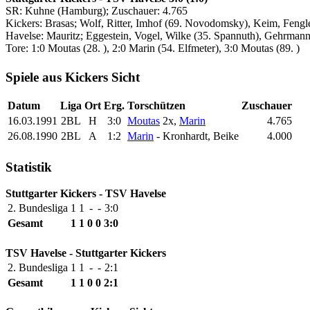
SR: Kuhne (Hamburg); Zuschauer: 4.765
Kickers: Brasas; Wolf, Ritter, Imhof (69. Novodomsky), Keim, Fengle
Havelse: Mauritz; Eggestein, Vogel, Wilke (35. Spannuth), Gehrmann
Tore: 1:0 Moutas (28. ), 2:0 Marin (54. Elfmeter), 3:0 Moutas (89. )
Spiele aus Kickers Sicht
Datum
Liga
Ort
Erg.
Torschützen
Zuschauer
16.03.1991
2BL
H
3:0
Moutas
2x,
Marin
4.765
26.08.1990
2BL
A
1:2
Marin
- Kronhardt, Beike
4.000
Statistik
Stuttgarter Kickers - TSV Havelse
2. Bundesliga
1
1
-
-
3:0
Gesamt
1
1
0
0
3:0
TSV Havelse - Stuttgarter Kickers
2. Bundesliga
1
1
-
-
2:1
Gesamt
1
1
0
0
2:1