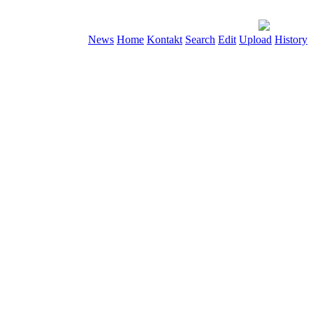
News
Home
Kontakt
Search
Edit
Upload
History