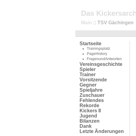
Das Kickersarch
Main
:: TSV Gächingen
Startseite
Trainingsplatz
PageHistory
FragenundAntworten
Vereinsgeschichte
Spieler
Trainer
Vorsitzende
Gegner
Spieljahre
Zuschauer
Fehlendes
Rekorde
Kickers II
Jugend
Bilanzen
Dank
Letzte Änderungen