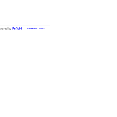
wered by
PmWiki
kostenloser Counter