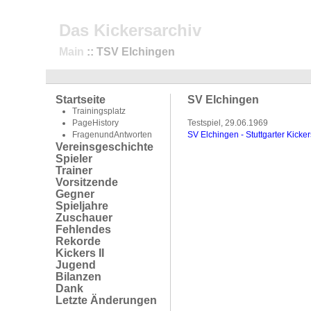
Das Kickersarchiv
Main
:: TSV Elchingen
Startseite
SV Elchingen
Trainingsplatz
PageHistory
Testspiel, 29.06.1969
FragenundAntworten
SV Elchingen - Stuttgarter Kicker
Vereinsgeschichte
Spieler
Trainer
Vorsitzende
Gegner
Spieljahre
Zuschauer
Fehlendes
Rekorde
Kickers II
Jugend
Bilanzen
Dank
Letzte Änderungen