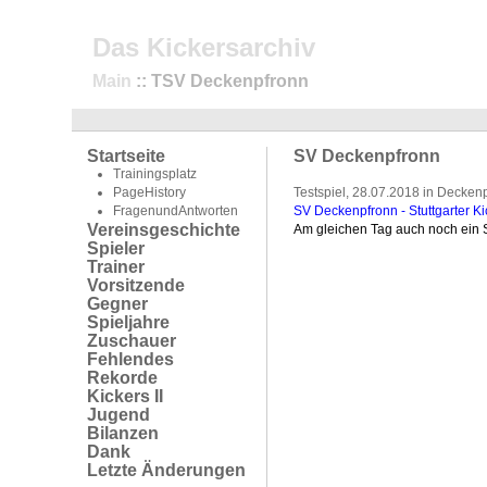
Das Kickersarchiv
Main
:: TSV Deckenpfronn
Startseite
SV Deckenpfronn
Trainingsplatz
PageHistory
Testspiel, 28.07.2018 in Decken
FragenundAntworten
SV Deckenpfronn - Stuttgarter Ki
Vereinsgeschichte
Am gleichen Tag auch noch ein 
Spieler
Trainer
Vorsitzende
Gegner
Spieljahre
Zuschauer
Fehlendes
Rekorde
Kickers II
Jugend
Bilanzen
Dank
Letzte Änderungen