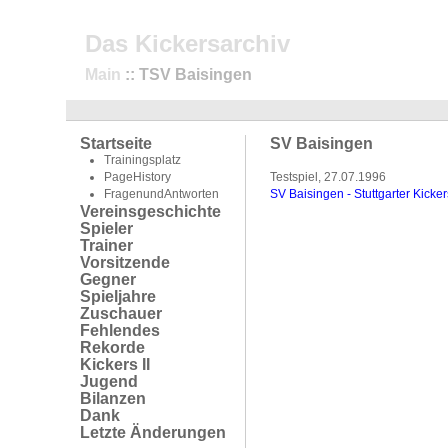
Das Kickersarchiv
Main
:: TSV Baisingen
Startseite
SV Baisingen
Trainingsplatz
PageHistory
Testspiel, 27.07.1996
FragenundAntworten
SV Baisingen - Stuttgarter Kicker
Vereinsgeschichte
Spieler
Trainer
Vorsitzende
Gegner
Spieljahre
Zuschauer
Fehlendes
Rekorde
Kickers II
Jugend
Bilanzen
Dank
Letzte Änderungen