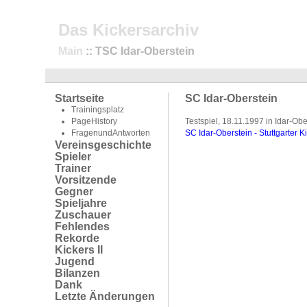
Das Kickersarchiv
Main
:: TSC Idar-Oberstein
Startseite
SC Idar-Oberstein
Trainingsplatz
PageHistory
Testspiel, 18.11.1997 in Idar-Obe
FragenundAntworten
SC Idar-Oberstein - Stuttgarter K
Vereinsgeschichte
Spieler
Trainer
Vorsitzende
Gegner
Spieljahre
Zuschauer
Fehlendes
Rekorde
Kickers II
Jugend
Bilanzen
Dank
Letzte Änderungen