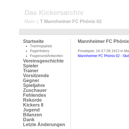
Das Kickersarchiv
Main
:: T Mannheimer FC Phönix 02
Startseite
Mannheimer FC Phönix
Trainingsplatz
PageHistory
Privatspiel, 16./17.08.1913 in 
FragenundAntworten
Mannheimer FC Phönix 02 - Stutt
Vereinsgeschichte
Spieler
Trainer
Vorsitzende
Gegner
Spieljahre
Zuschauer
Fehlendes
Rekorde
Kickers II
Jugend
Bilanzen
Dank
Letzte Änderungen