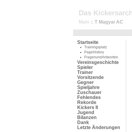
Das Kickersarch
Main
:: T Magyar AC
Startseite
Trainingsplatz
PageHistory
FragenundAntworten
Vereinsgeschichte
Spieler
Trainer
Vorsitzende
Gegner
Spieljahre
Zuschauer
Fehlendes
Rekorde
Kickers II
Jugend
Bilanzen
Dank
Letzte Änderungen