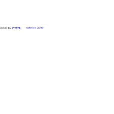
wered by
PmWiki
kostenloser Counter