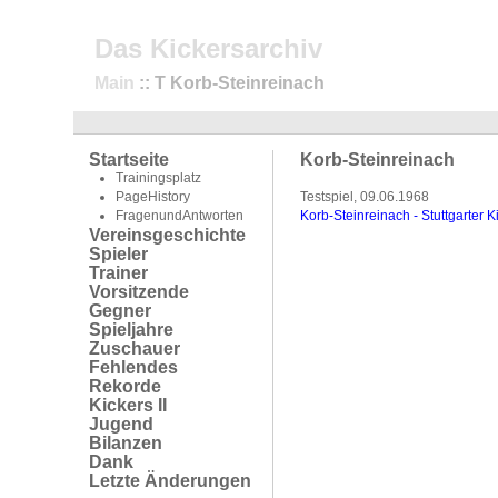
Das Kickersarchiv
Main
:: T Korb-Steinreinach
Startseite
Korb-Steinreinach
Trainingsplatz
PageHistory
Testspiel, 09.06.1968
FragenundAntworten
Korb-Steinreinach - Stuttgarter K
Vereinsgeschichte
Spieler
Trainer
Vorsitzende
Gegner
Spieljahre
Zuschauer
Fehlendes
Rekorde
Kickers II
Jugend
Bilanzen
Dank
Letzte Änderungen