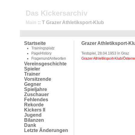
Das Kickersarchiv
Main
:: T Grazer Athletiksport-Klub
Startseite
Grazer Athletiksport-Kl
Trainingsplatz
PageHistory
Testspiel, 28.04.1953 in Graz
FragenundAntworten
Grazer Athletiksport-Klub/Österrei
Vereinsgeschichte
Spieler
Trainer
Vorsitzende
Gegner
Spieljahre
Zuschauer
Fehlendes
Rekorde
Kickers II
Jugend
Bilanzen
Dank
Letzte Änderungen