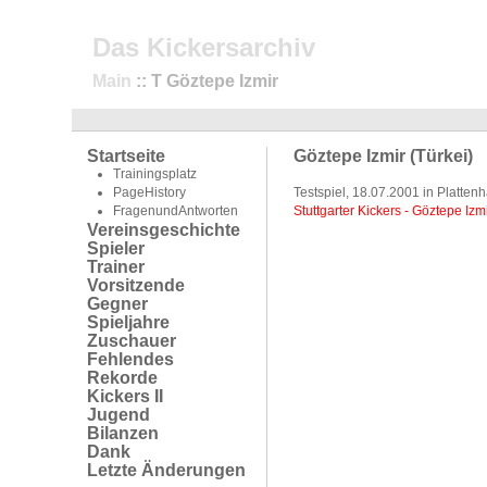
Das Kickersarchiv
Main
:: T Göztepe Izmir
Startseite
Göztepe Izmir (Türkei)
Trainingsplatz
PageHistory
Testspiel, 18.07.2001 in Plattenh
FragenundAntworten
Stuttgarter Kickers - Göztepe Izm
Vereinsgeschichte
Spieler
Trainer
Vorsitzende
Gegner
Spieljahre
Zuschauer
Fehlendes
Rekorde
Kickers II
Jugend
Bilanzen
Dank
Letzte Änderungen