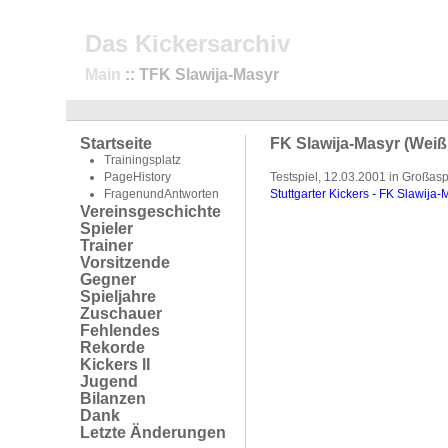
Das Kickersarchiv
Main
:: TFK Slawija-Masyr
Startseite
FK Slawija-Masyr (Weiß
Trainingsplatz
PageHistory
Testspiel, 12.03.2001 in Großas
FragenundAntworten
Stuttgarter Kickers - FK Slawija
Vereinsgeschichte
Spieler
Trainer
Vorsitzende
Gegner
Spieljahre
Zuschauer
Fehlendes
Rekorde
Kickers II
Jugend
Bilanzen
Dank
Letzte Änderungen