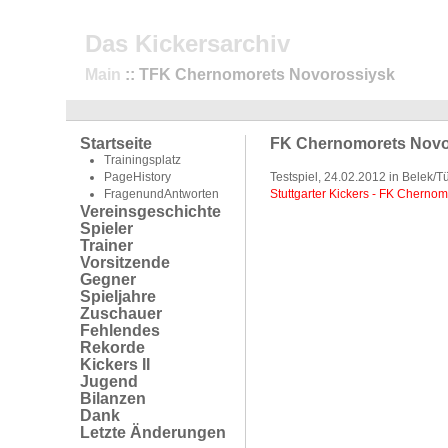
Das Kickersarchiv
Main
:: TFK Chernomorets Novorossiysk
Startseite
FK Chernomorets Novo
Trainingsplatz
PageHistory
Testspiel, 24.02.2012 in Belek/T
FragenundAntworten
Stuttgarter Kickers - FK Cherno
Vereinsgeschichte
Spieler
Trainer
Vorsitzende
Gegner
Spieljahre
Zuschauer
Fehlendes
Rekorde
Kickers II
Jugend
Bilanzen
Dank
Letzte Änderungen