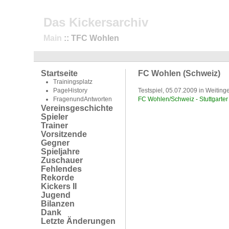
Das Kickersarchiv
Main
:: TFC Wohlen
Startseite
FC Wohlen (Schweiz)
Trainingsplatz
PageHistory
Testspiel, 05.07.2009 in Weiting
FragenundAntworten
FC Wohlen/Schweiz - Stuttgarter 
Vereinsgeschichte
Spieler
Trainer
Vorsitzende
Gegner
Spieljahre
Zuschauer
Fehlendes
Rekorde
Kickers II
Jugend
Bilanzen
Dank
Letzte Änderungen