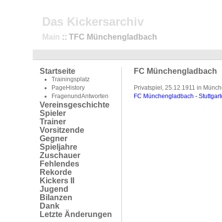
Das Kickersarchiv
Main
:: TFC Münchengladbach
Startseite
FC Münchengladbach
Trainingsplatz
PageHistory
Privatspiel, 25.12.1911 in Mün
FragenundAntworten
FC Münchengladbach - Stuttgarte
Vereinsgeschichte
Spieler
Trainer
Vorsitzende
Gegner
Spieljahre
Zuschauer
Fehlendes
Rekorde
Kickers II
Jugend
Bilanzen
Dank
Letzte Änderungen