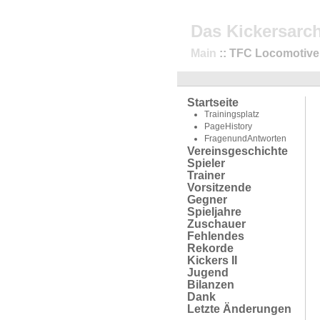
Das Kickersarch
Main
:: TFC Locomotive 
Startseite
Trainingsplatz
PageHistory
FragenundAntworten
Vereinsgeschichte
Spieler
Trainer
Vorsitzende
Gegner
Spieljahre
Zuschauer
Fehlendes
Rekorde
Kickers II
Jugend
Bilanzen
Dank
Letzte Änderungen