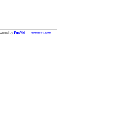
wered by
PmWiki
kostenloser Counter