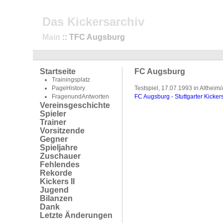
Das Kickersarchiv
Main
:: TFC Augsburg
Startseite
FC Augsburg
Trainingsplatz
PageHistory
Testspiel, 17.07.1993 in Altheim/
FragenundAntworten
FC Augsburg - Stuttgarter Kicker
Vereinsgeschichte
Spieler
Trainer
Vorsitzende
Gegner
Spieljahre
Zuschauer
Fehlendes
Rekorde
Kickers II
Jugend
Bilanzen
Dank
Letzte Änderungen